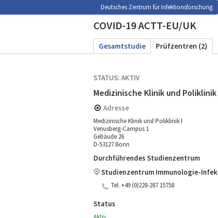
Deutsches Zentrum für Infektionsforschung
COVID-19 ACTT-EU/UK
Gesamtstudie
Prüfzentren (2)
STATUS: AKTIV
Medizinische Klinik und Poliklinik 
Adresse
Medizinische Klinik und Poliklinik I
Venusberg-Campus 1
Gebäude 26
D-53127 Bonn
Durchführendes Studienzentrum
Studienzentrum Immunologie-Infek
Tel.
+49 (0)228-287 15758
Status
Aktiv