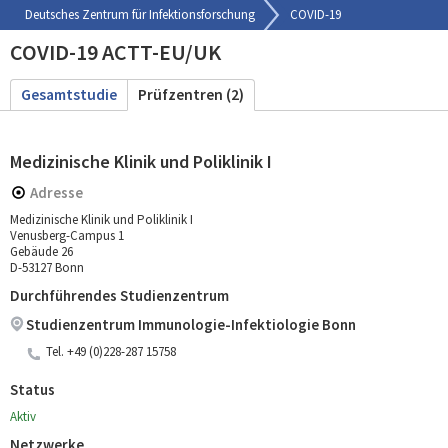
Deutsches Zentrum für Infektionsforschung
COVID-19
COVID-19 ACTT-EU/UK
Gesamtstudie
Prüfzentren (2)
Medizinische Klinik und Poliklinik I
Adresse
Medizinische Klinik und Poliklinik I
Venusberg-Campus 1
Gebäude 26
D-53127 Bonn
Durchführendes Studienzentrum
Studienzentrum Immunologie-Infektiologie Bonn
Tel.
+49 (0)228-287 15758
Status
Aktiv
Netzwerke