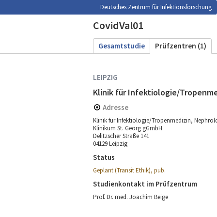
Deutsches Zentrum für Infektionsforschung
CovidVal01
Gesamtstudie
Prüfzentren (1)
LEIPZIG
Klinik für Infektiologie/Tropenm
Adresse
Klinik für Infektiologie/Tropenmedizin, Nephro
Klinikum St. Georg gGmbH
Delitzscher Straße 141
04129 Leipzig
Status
Geplant (Transit Ethik), pub.
Studienkontakt im Prüfzentrum
Prof. Dr. med. Joachim Beige