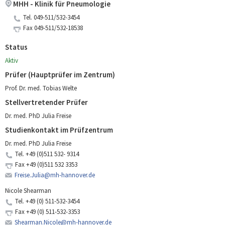
MHH - Klinik für Pneumologie
Tel.
049-511/532-3454
Fax
049-511/532-18538
Status
Aktiv
Prüfer (Hauptprüfer im Zentrum)
Prof. Dr. med. Tobias Welte
Stellvertretender Prüfer
Dr. med. PhD Julia Freise
Studienkontakt im Prüfzentrum
Dr. med. PhD Julia Freise
Tel.
+49 (0)511 532- 9314
Fax
+49 (0)511 532 3353
Freise.Julia@mh-hannover.de
Nicole Shearman
Tel.
+49 (0) 511-532-3454
Fax
+49 (0) 511-532-3353
Shearman.Nicole@mh-hannover.de