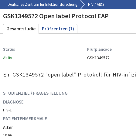
Deutsches Zentrum für Infektionsforschung
HIV / AIDS
GSK1349572 Open label Protocol EAP
Gesamtstudie
Prüfzentren (1)
Status
Prüfplancode
Aktiv
GSK1349572
Ein GSK1349572 "open label" Protokoll für HIV-infiz
STUDIENZIEL / FRAGESTELLUNG
DIAGNOSE
HIV-1
PATIENTENMERKMALE
Alter
18-99